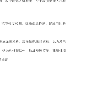
测、农业用无人机检测、空中表演类无人机检
、抗电强度检测、抗高低温检测、绝缘电阻检
力设施无损巡检、高压输电线路巡检、风力发电
拍、钢结构外观探伤、边坡滑坡监测、建筑外墙
观排查