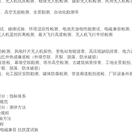
测、无人机玩具检测、植保无人机检测、摄影无人机检测、民用无人机检
测、高空无损检测、全景勘测、自动化勘测等
试、碰撞试验、环境适应性检测、电池充放电性能测试、电磁兼容检测‍
无人机遥控距离检测、最大飞行高度检测、无人机飞行半径检测
航拍检测、风电叶片无人机探伤、变电站智能巡查、高压线缺陷排查、电
机红外热成像巡检（外墙空鼓、开裂、脱落、防水破损）
立面巡检、幕墙空鼓勘测、塔吊高空检测、古建筑病害排查、工地全景航
开裂、脱落、防水破损）
巡检、化工园区安防勘测、罐体防腐检测、管道廊道航拍巡检、厂区设备外
第1部分：指标体系
用规范
 第3部分：测评方法
试验规程
试验方法
试验规程
器人 电磁兼容 抗扰度试验